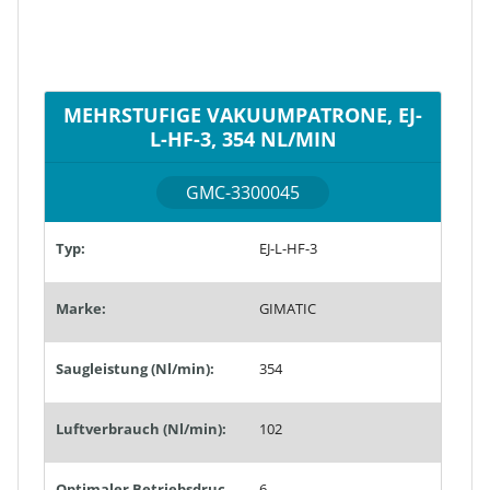
MEHRSTUFIGE VAKUUMPATRONE, EJ-
L-HF-3, 354 NL/MIN
GMC-3300045
Typ:
EJ-L-HF-3
Marke:
GIMATIC
Saugleistung (Nl/min):
354
Luftverbrauch (Nl/min):
102
Optimaler Betriebsdruck (bar):
6