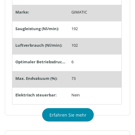
Marke:
GIMATIC
Saugleistung (Nl/min):
192
Luftverbrauch (Nl/min):
102
Optimaler Betriebsdruck (bar):
6
Max. Endvakuum (%):
73
Elektrisch steuerbar:
Nein
Erfahren Sie mehr