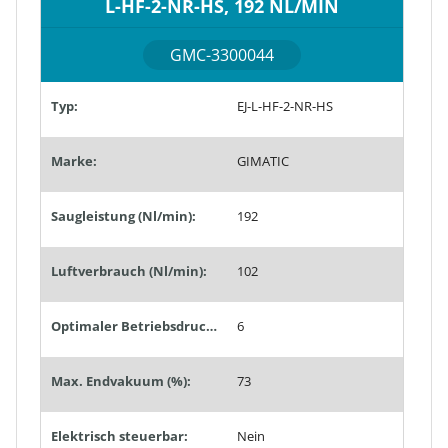
L-HF-2-NR-HS, 192 NL/MIN
GMC-3300044
Typ:
EJ-L-HF-2-NR-HS
Marke:
GIMATIC
Saugleistung (Nl/min):
192
Luftverbrauch (Nl/min):
102
Optimaler Betriebsdruck (bar):
6
Max. Endvakuum (%):
73
Elektrisch steuerbar:
Nein