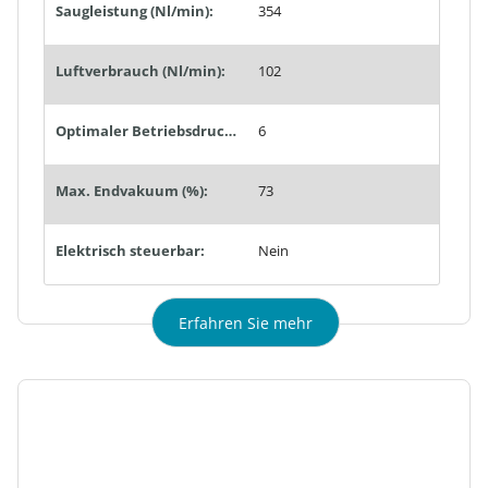
Saugleistung (Nl/min):
354
Luftverbrauch (Nl/min):
102
Optimaler Betriebsdruck (bar):
6
Max. Endvakuum (%):
73
Elektrisch steuerbar:
Nein
Erfahren Sie mehr