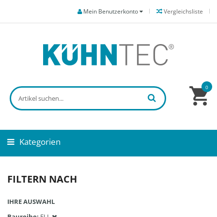
Mein Benutzerkonto
Vergleichsliste
0
Kategorien
FILTERN NACH
IHRE AUSWAHL
Baureihe
EJ-L