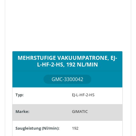
MEHRSTUFIGE VAKUUMPATRONE, EJ-
L-HF-2-HS, 192 NL/MIN
GMC-3300042
Typ:
EJ-L-HF-2-HS
Marke:
GIMATIC
Saugleistung (Nl/min):
192