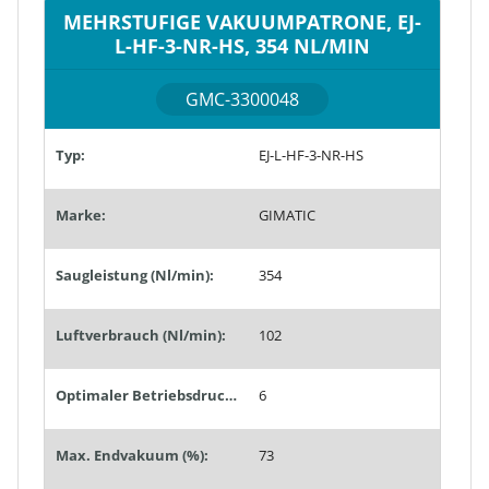
MEHRSTUFIGE VAKUUMPATRONE, EJ-
L-HF-3-NR-HS, 354 NL/MIN
GMC-3300048
Typ:
EJ-L-HF-3-NR-HS
Marke:
GIMATIC
Saugleistung (Nl/min):
354
Luftverbrauch (Nl/min):
102
Optimaler Betriebsdruck (bar):
6
Max. Endvakuum (%):
73