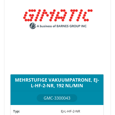
MEHRSTUFIGE VAKUUMPATRONE, EJ-
L-HF-2-NR, 192 NL/MIN
GMC-3300043
Typ:
EJ-L-HF-2-NR