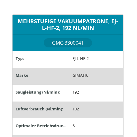
MEHRSTUFIGE VAKUUMPATRONE, EJ-
L-HF-2, 192 NL/MIN
GMC-3300041
Typ:
EJ-L-HF-2
Marke:
GIMATIC
Saugleistung (Nl/min):
192
Luftverbrauch (Nl/min):
102
Optimaler Betriebsdruck (bar):
6