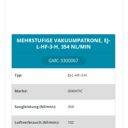
MEHRSTUFIGE VAKUUMPATRONE, EJ-
L-HF-3-H, 354 NL/MIN
GMC-3300067
Typ:
EJ-L-HF-3-H
Marke:
GIMATIC
Saugleistung (Nl/min):
354
Luftverbrauch (Nl/min):
102