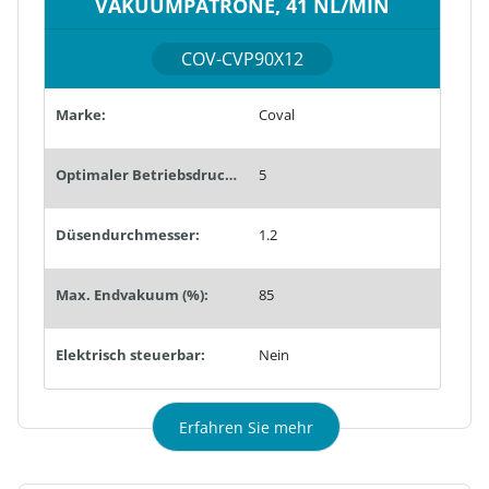
VAKUUMPATRONE, 41 NL/MIN
COV-CVP90X12
Marke:
Coval
Optimaler Betriebsdruck (bar):
5
Düsendurchmesser:
1.2
Max. Endvakuum (%):
85
Elektrisch steuerbar:
Nein
Erfahren Sie mehr