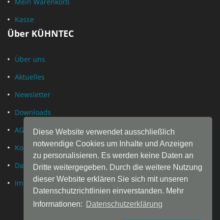
Mein Warenkorb
Kasse
Über KÜHNTEC
Über uns
Aktuelles
Newsletter
Downloads
AGB
Diese Website verwendet ausschließlich
notwendige Cookies um Inhalte und Anzeigen
Kontakt
zu personalisieren. Es werden keine Daten an
Datenschutz
Dritte weitergegeben. Durch die weitere Nutzung
dieser Website erklären Sie sich mit unseren
Impressum
Datenschutzrichtlinien einverstanden. Mehr
Informationen:
Datenschutzerklärung