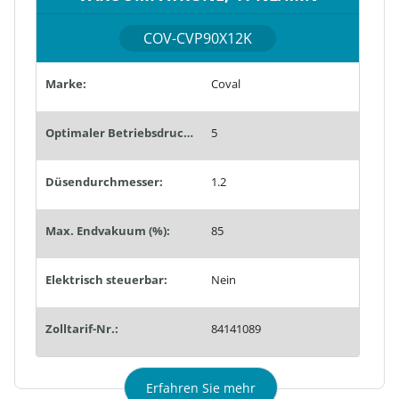
COV-CVP90X12K
Marke:
Coval
Optimaler Betriebsdruck (bar):
5
Düsendurchmesser:
1.2
Max. Endvakuum (%):
85
Elektrisch steuerbar:
Nein
Zolltarif-Nr.:
84141089
Erfahren Sie mehr