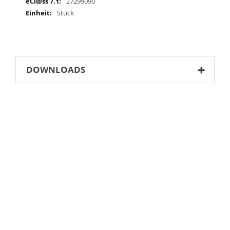
27299090
Stück
DOWNLOADS