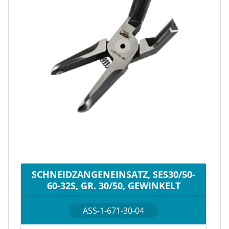
SCHNEIDZANGENEINSATZ, SES30/50-
60-32S, GR. 30/50, GEWINKELT
ASS-1-671-30-04