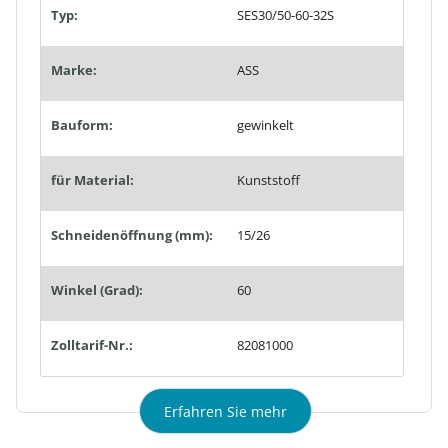
Typ:
SES30/50-60-32S
Marke:
ASS
Bauform:
gewinkelt
für Material:
Kunststoff
Schneidenöffnung (mm):
15/26
Winkel (Grad):
60
Zolltarif-Nr.:
82081000
Erfahren Sie mehr