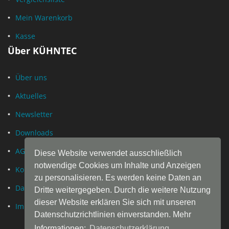
Mein Warenkorb
Kasse
Über KÜHNTEC
Über uns
Aktuelles
Newsletter
Downloads
AGB
Diese Website verwendet ausschließlich
notwendige Cookies um Inhalte und Anzeigen
Kontakt
zu personalisieren. Es werden keine Daten an
Datenschutz
Dritte weitergegeben. Durch die weitere Nutzung
dieser Website erklären Sie sich mit unseren
Impressum
Datenschutzrichtlinien einverstanden. Mehr
Informationen:
Datenschutzerklärung