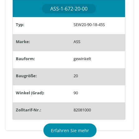
ASS-1-672-20-00
Typ:
SEW20-90-18-45S
Marke:
ASS
Bauform:
gewinkelt
Baugröße:
20
Winkel (Grad):
90
Zolltarif-Nr.:
82081000
Erfahren Sie mehr