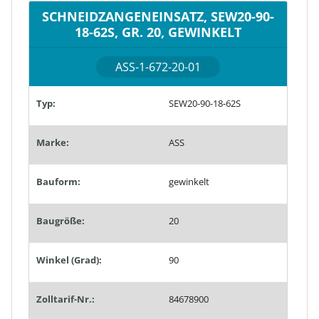
SCHNEIDZANGENEINSATZ, SEW20-90-
18-62S, GR. 20, GEWINKELT
ASS-1-672-20-01
Typ:
SEW20-90-18-62S
Marke:
ASS
Bauform:
gewinkelt
Baugröße:
20
Winkel (Grad):
90
Zolltarif-Nr.:
84678900