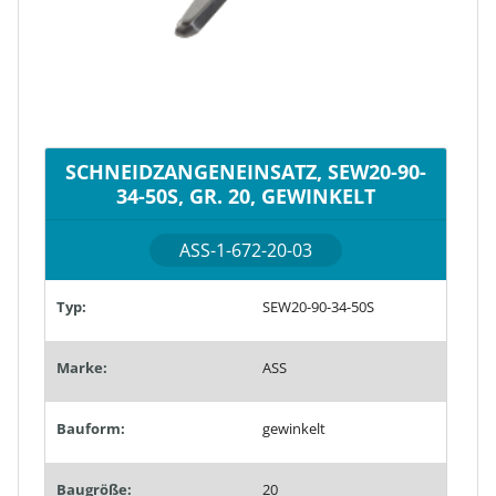
SCHNEIDZANGENEINSATZ, SEW20-90-
34-50S, GR. 20, GEWINKELT
ASS-1-672-20-03
Typ:
SEW20-90-34-50S
Marke:
ASS
Bauform:
gewinkelt
Baugröße:
20