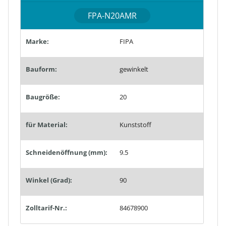
FPA-N20AMR
Marke:
FIPA
Bauform:
gewinkelt
Baugröße:
20
für Material:
Kunststoff
Schneidenöffnung (mm):
9.5
Winkel (Grad):
90
Zolltarif-Nr.:
84678900