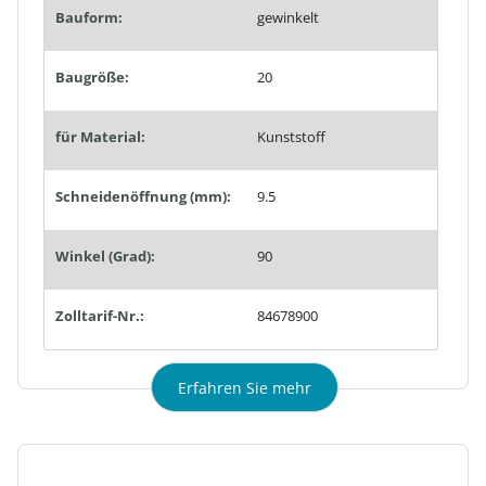
Bauform:
gewinkelt
Baugröße:
20
für Material:
Kunststoff
Schneidenöffnung (mm):
9.5
Winkel (Grad):
90
Zolltarif-Nr.:
84678900
Erfahren Sie mehr