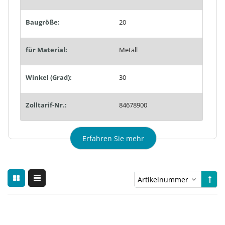
Baugröße:
20
für Material:
Metall
Winkel (Grad):
30
Zolltarif-Nr.:
84678900
Erfahren Sie mehr