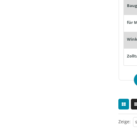
Baug
für M
Winke
Zollt
Zeige: