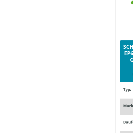
SC
EP6
G
Typ:
Mark
Bauf