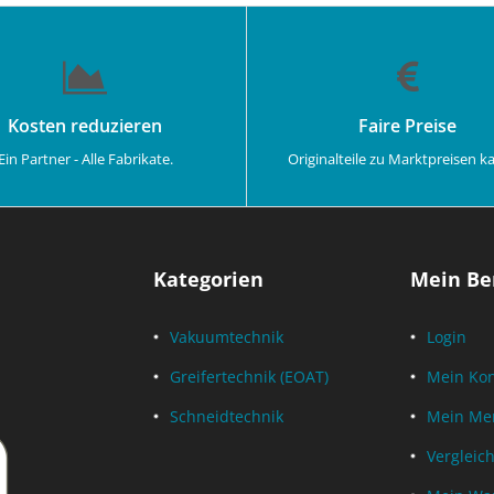
Kosten reduzieren
Faire Preise
Ein Partner - Alle Fabrikate.
Originalteile zu Marktpreisen k
Kategorien
Mein Be
Vakuumtechnik
Login
Greifertechnik (EOAT)
Mein Ko
Schneidtechnik
Mein Mer
Vergleich