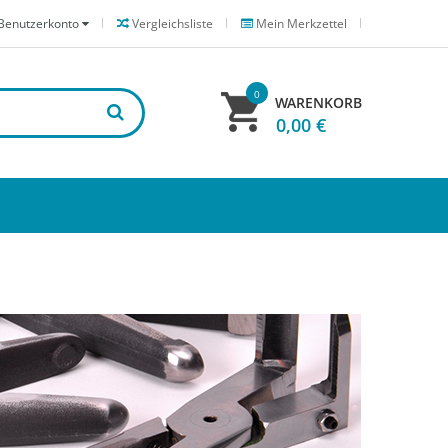
Benutzerkonto
Vergleichsliste
Mein Merkzettel
0
WARENKORB
0,00 €