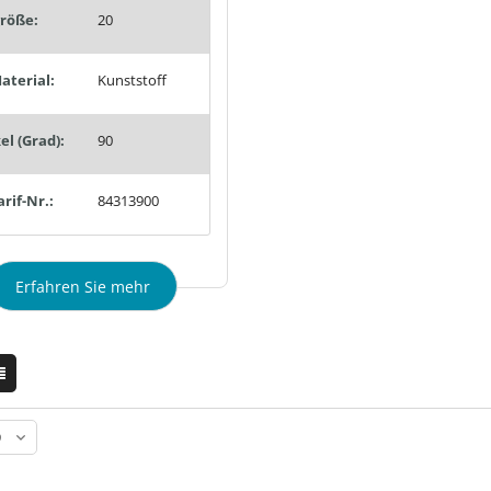
röße:
20
aterial:
Kunststoff
l (Grad):
90
arif-Nr.:
84313900
Erfahren Sie mehr