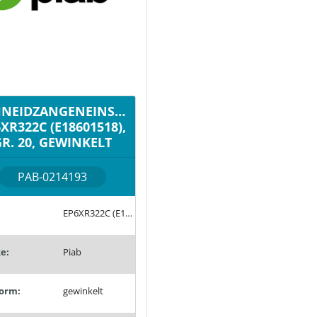
HNEIDZANGENEINSATZ,
XR322C (E18601518),
R. 20, GEWINKELT
PAB-0214193
EP6XR322C (E18601518)
e:
Piab
orm:
gewinkelt