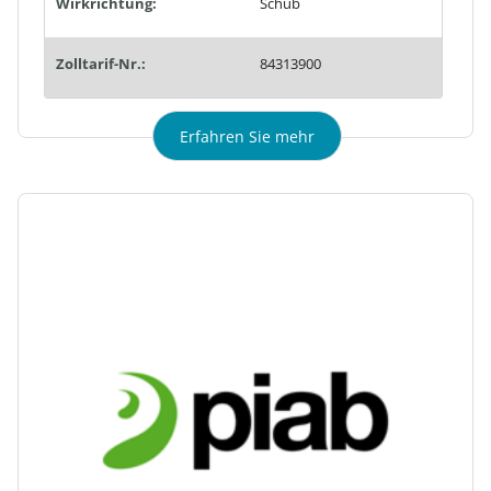
Wirkrichtung:
Schub
Zolltarif-Nr.:
84313900
Erfahren Sie mehr