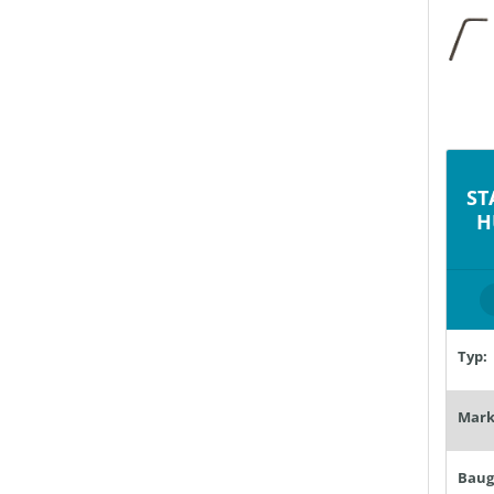
ST
H
Typ:
Mark
Baug