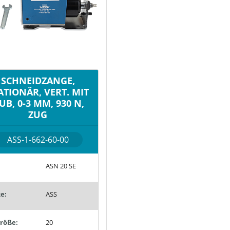
SCHNEIDZANGE,
ATIONÄR, VERT. MIT
UB, 0-3 MM, 930 N,
ZUG
ASS-1-662-60-00
ASN 20 SE
e:
ASS
röße:
20