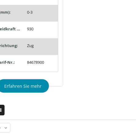
(mm):
0-3
Schneidkraft max. (N):
930
richtung:
Zug
arif-Nr.:
84678900
Erfahren Sie mehr