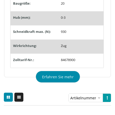
Baugröße:
20
Hub (mm):
0-3
Schneidkraft max. (N):
930
Wirkrichtung:
Zug
Zolltarif-Nr.:
84678900
Erfahren Sie mehr