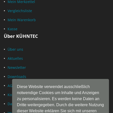
Mein Merkzettel
Vergleichsliste
Mein Warenkorb
Kasse
Über KÜHNTEC
Über uns
Aktuelles
Newsletter
Downloads
AGB
Diese Website verwendet ausschließlich
notwendige Cookies um Inhalte und Anzeigen
Kontakt
zu personalisieren. Es werden keine Daten an
Datenschutz
Dritte weitergegeben. Durch die weitere Nutzung
dieser Website erklären Sie sich mit unseren
Impressum