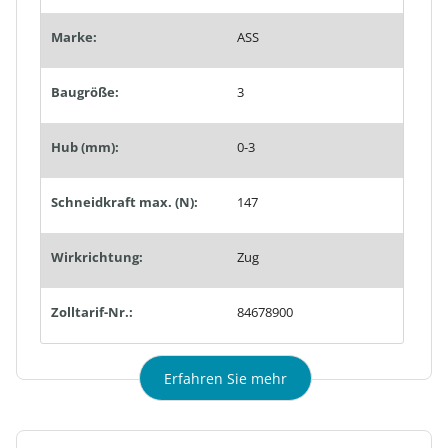
Marke:
ASS
Baugröße:
3
Hub (mm):
0-3
Schneidkraft max. (N):
147
Wirkrichtung:
Zug
Zolltarif-Nr.:
84678900
Erfahren Sie mehr