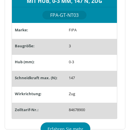
MIT HUB, 0-3 MM, 147 N, ZUG
FPA-GT-NT03
Marke:
FIPA
Baugröße:
3
Hub (mm):
0-3
Schneidkraft max. (N):
147
Wirkrichtung:
Zug
Zolltarif-Nr.:
84678900
Erfahren Sie mehr