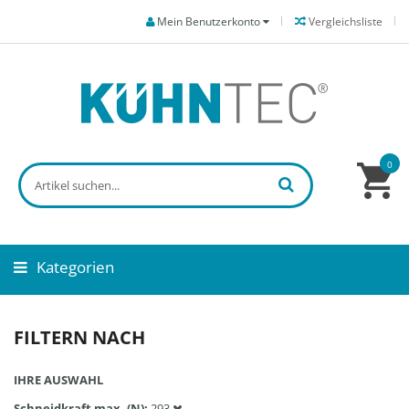
Mein Benutzerkonto
Vergleichsliste
0
Kategorien
FILTERN NACH
IHRE AUSWAHL
Schneidkraft max. (N)
293