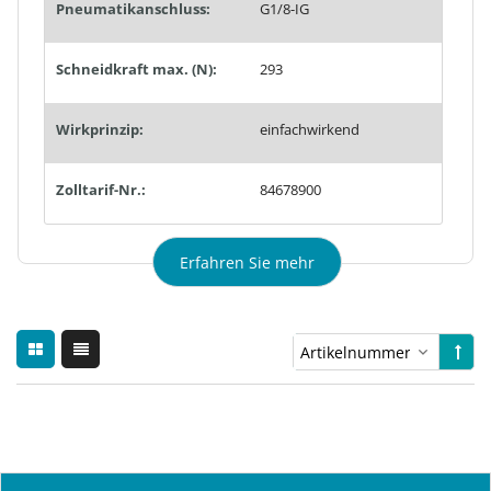
Pneumatikanschluss:
G1/8-IG
Schneidkraft max. (N):
293
Wirkprinzip:
einfachwirkend
Zolltarif-Nr.:
84678900
Erfahren Sie mehr