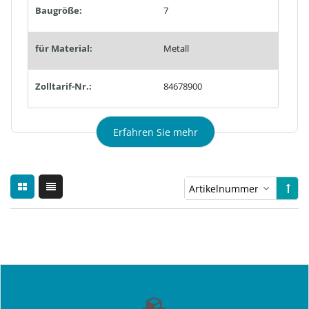
Baugröße:
7
für Material:
Metall
Zolltarif-Nr.:
84678900
Erfahren Sie mehr