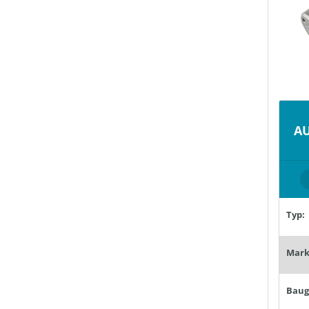
AU
Typ:
Mark
Baug