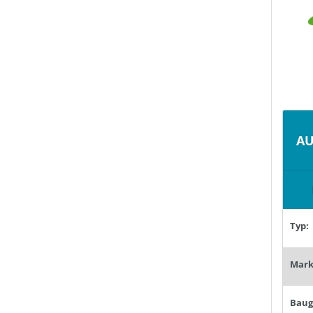
AU
Typ:
Mark
Baug