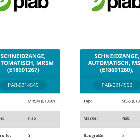
SCHNEIDZANGE,
SCHNEIDZANGE,
TOMATISCH, MR5M
AUTOMATISCH, MS
(E18601267)
(E18601260),
PAB-0214545
PAB-0214550
MR5M (E18601267)
Typ:
e:
Piab
Marke:
Piab
röße:
5
Baugröße:
5