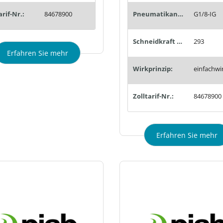
arif-Nr.:
84678900
Pneumatikanschluss:
G1/8-IG
Schneidkraft max. (N):
293
Erfahren Sie mehr
Wirkprinzip:
einfachwi
Zolltarif-Nr.:
84678900
Erfahren Sie mehr