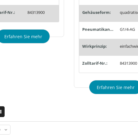
arif-Nr.:
84313900
Gehäuseform:
quadratis
Pneumatikanschluss:
G1/4-AG
Erfahren Sie mehr
Wirkprinzip:
einfachwi
Zolltarif-Nr.:
84313900
Erfahren Sie mehr