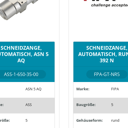
SCHNEIDZANGE,
SCHNEIDZANGE,
TOMATISCH, ASN 5
AUTOMATISCH, RU
AQ
392 N
ASS-1-650-35-00
FPA-GT-NR5
ASN 5 AQ
Marke:
FIPA
e:
ASS
Baugröße:
5
röße:
5
Gehäuseform:
rund