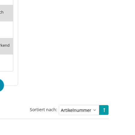
ch
rkend
Sortiert nach: