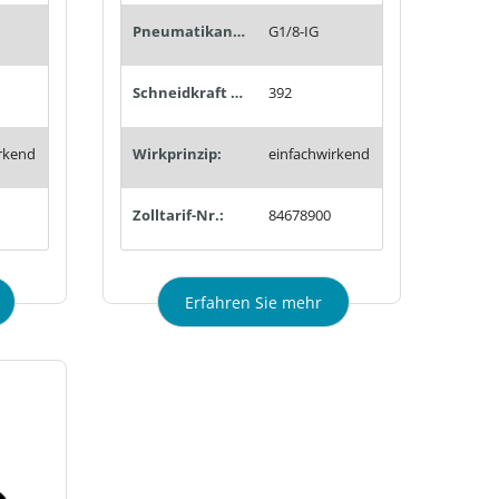
Pneumatikanschluss:
G1/8-IG
Schneidkraft max. (N):
392
rkend
Wirkprinzip:
einfachwirkend
Zolltarif-Nr.:
84678900
Erfahren Sie mehr