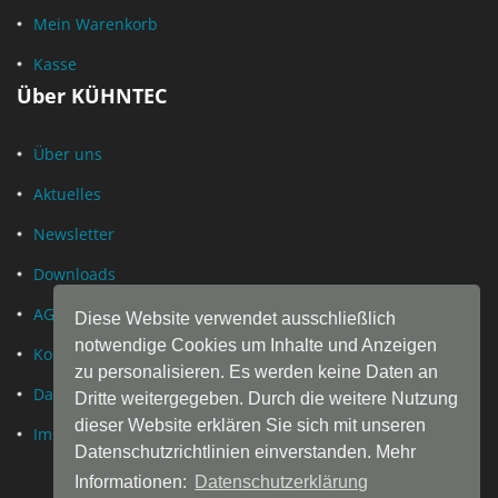
Mein Warenkorb
Kasse
Über KÜHNTEC
Über uns
Aktuelles
Newsletter
Downloads
AGB
Diese Website verwendet ausschließlich
notwendige Cookies um Inhalte und Anzeigen
Kontakt
zu personalisieren. Es werden keine Daten an
Datenschutz
Dritte weitergegeben. Durch die weitere Nutzung
dieser Website erklären Sie sich mit unseren
Impressum
Datenschutzrichtlinien einverstanden. Mehr
Informationen:
Datenschutzerklärung