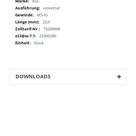
Informationen
ASS
universal
M5-IG
22,0
73269098
23360290
Stück
DOWNLOADS