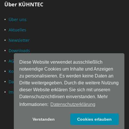
Über KÜHNTEC
Über uns
Aktuelles
Newsletter
Downloads
AGB
Diese Website verwendet ausschließlich
notwendige Cookies um Inhalte und Anzeigen
Kontakt
zu personalisieren. Es werden keine Daten an
Datenschutz
Dritte weitergegeben. Durch die weitere Nutzung
dieser Website erklären Sie sich mit unseren
Impressum
Datenschutzrichtlinien einverstanden. Mehr
Informationen:
Datenschutzerklärung
Verstanden
Cookies erlauben
© Copyright by
KÜHN
TEC® · Daniel Kühn GmbH & Co. KG ·
Hueckstraße 11 · 58511 Lüdenscheid