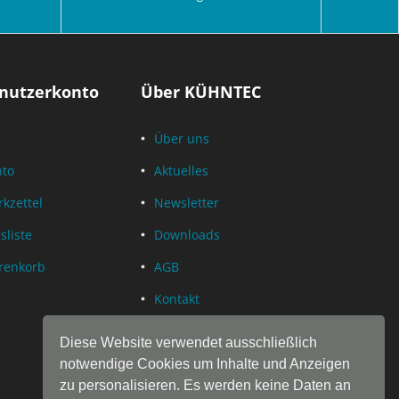
nutzerkonto
Über KÜHNTEC
Über uns
nto
Aktuelles
kzettel
Newsletter
sliste
Downloads
renkorb
AGB
Kontakt
Datenschutz
Diese Website verwendet ausschließlich
Impressum
notwendige Cookies um Inhalte und Anzeigen
zu personalisieren. Es werden keine Daten an