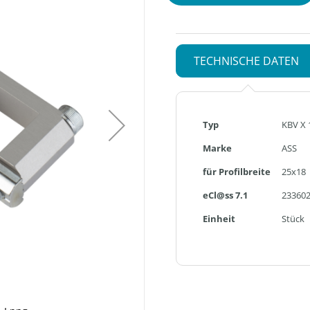
TECHNISCHE DATEN
Mehr
Typ
KBV X 
Informationen
Marke
ASS
für Profilbreite
25x18
eCl@ss 7.1
23360
Einheit
Stück