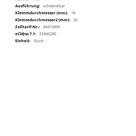
schwenkbar
14
20
84313900
23360290
Stück