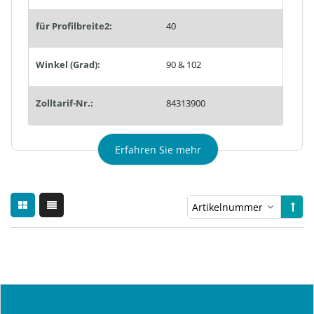
für Profilbreite2:
40
Winkel (Grad):
90 & 102
Zolltarif-Nr.:
84313900
Erfahren Sie mehr