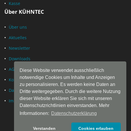
Kasse
Über KÜHNTEC
Über uns
Aktuelles
Newsletter
Downloads
AGB
Diese Website verwendet ausschließlich
notwendige Cookies um Inhalte und Anzeigen
Kontakt
zu personalisieren. Es werden keine Daten an
Datenschutz
Dritte weitergegeben. Durch die weitere Nutzung
dieser Website erklären Sie sich mit unseren
Impressum
Datenschutzrichtlinien einverstanden. Mehr
Informationen:
Datenschutzerklärung
Verstanden
Cookies erlauben
© Copyright by
KÜHN
TEC® · Daniel Kühn GmbH & Co. KG ·