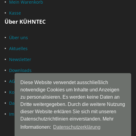
Mein Warenkorb
Kasse
Über KÜHNTEC
Über uns
Aktuelles
Newsletter
Downloads
AGB
Diese Website verwendet ausschließlich
notwendige Cookies um Inhalte und Anzeigen
Kontakt
zu personalisieren. Es werden keine Daten an
Datenschutz
Dritte weitergegeben. Durch die weitere Nutzung
dieser Website erklären Sie sich mit unseren
Impressum
Datenschutzrichtlinien einverstanden. Mehr
Informationen:
Datenschutzerklärung