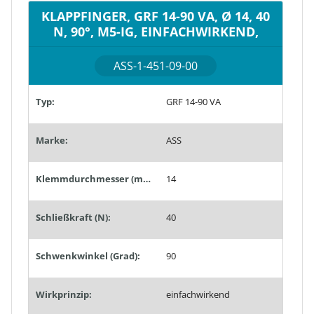
KLAPPFINGER, GRF 14-90 VA, Ø 14, 40
N, 90°, M5-IG, EINFACHWIRKEND,
ASS-1-451-09-00
Typ:
GRF 14-90 VA
Marke:
ASS
Klemmdurchmesser (mm):
14
Schließkraft (N):
40
Schwenkwinkel (Grad):
90
Wirkprinzip:
einfachwirkend