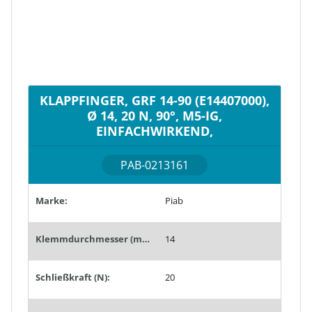
KLAPPFINGER, GRF 14-90 (E14407000),
Ø 14, 20 N, 90°, M5-IG,
EINFACHWIRKEND,
PAB-0213161
Marke:
Piab
Klemmdurchmesser (mm):
14
Schließkraft (N):
20