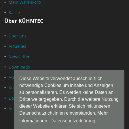
Mein Warenkorb
Kasse
Über KÜHNTEC
Über uns
Aktuelles
Newsletter
Downloads
AGB
Diese Website verwendet ausschließlich
notwendige Cookies um Inhalte und Anzeigen
Kontakt
zu personalisieren. Es werden keine Daten an
Datenschutz
Dritte weitergegeben. Durch die weitere Nutzung
dieser Website erklären Sie sich mit unseren
Impressum
Datenschutzrichtlinien einverstanden. Mehr
Informationen:
Datenschutzerklärung