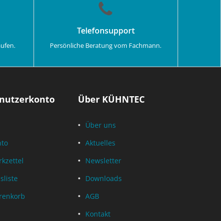
Telefonsupport
aufen.
Persönliche Beratung vom Fachmann.
nutzerkonto
Über KÜHNTEC
Über uns
nto
Aktuelles
kzettel
Newsletter
sliste
Downloads
renkorb
AGB
Kontakt