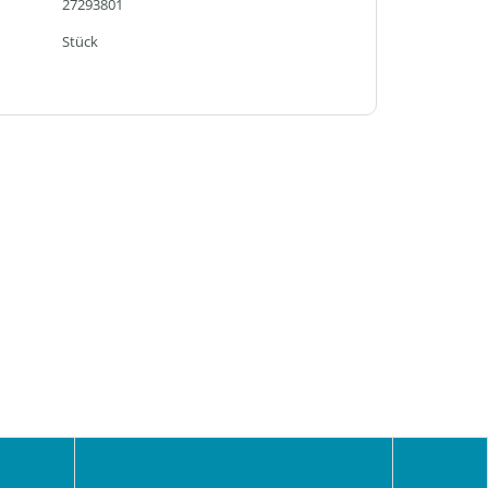
27293801
Stück