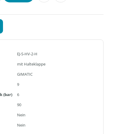
EJ-S-HV-2-H
mit Halteklappe
GIMATIC
9
k (bar)
6
90
Nein
Nein