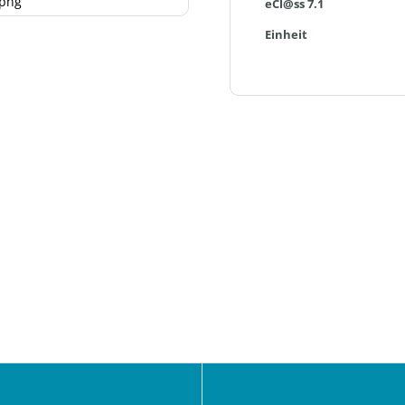
png
eCl@ss 7.1
Einheit