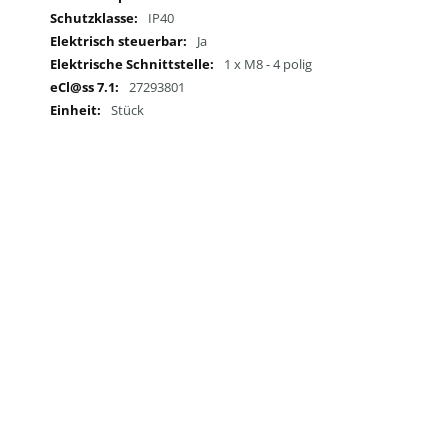
IP40
Ja
1 x M8 - 4 polig
27293801
Stück