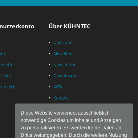
nutzerkonto
Über KÜHNTEC
Über uns
nto
Aktuelles
kzettel
Newsletter
sliste
Downloads
renkorb
AGB
Kontakt
Datenschutz
Diese Website verwendet ausschließlich
Impressum
notwendige Cookies um Inhalte und Anzeigen
zu personalisieren. Es werden keine Daten an
Dritte weitergegeben. Durch die weitere Nutzung