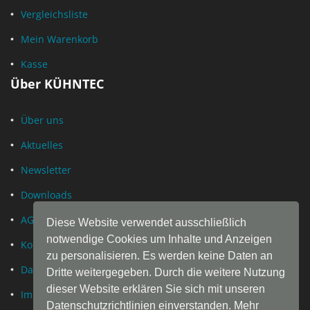
Vergleichsliste
Mein Warenkorb
Kasse
Über KÜHNTEC
Über uns
Aktuelles
Newsletter
Downloads
AGB
Diese Website verwendet ausschließlich
notwendige Cookies um Inhalte und Anzeigen
Kontakt
zu personalisieren. Es werden keine Daten an
Datenschutz
Dritte weitergegeben. Durch die weitere Nutzung
dieser Website erklären Sie sich mit unseren
Impressum
Datenschutzrichtlinien einverstanden. Mehr