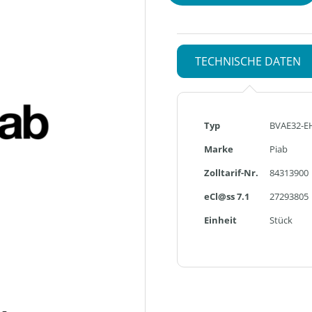
TECHNISCHE DATEN
Mehr
Typ
BVAE32-E
Informationen
Marke
Piab
Zolltarif-Nr.
84313900
eCl@ss 7.1
27293805
Einheit
Stück