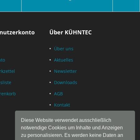
nutzerkonto
Über KÜHNTEC
Über uns
nto
Aktuelles
kzettel
Newsletter
sliste
Downloads
renkorb
AGB
Kontakt
Datenschutz
Diese Website verwendet ausschließlich
Impressum
notwendige Cookies um Inhalte und Anzeigen
zu personalisieren. Es werden keine Daten an