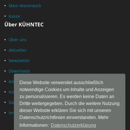
Mein Warenkorb
Kasse
Über KÜHNTEC
Über uns
Aktuelles
Newsletter
Downloads
AGB
Diese Website verwendet ausschließlich
notwendige Cookies um Inhalte und Anzeigen
Kontakt
zu personalisieren. Es werden keine Daten an
Datenschutz
Dritte weitergegeben. Durch die weitere Nutzung
dieser Website erklären Sie sich mit unseren
Impressum
Datenschutzrichtlinien einverstanden. Mehr
Informationen:
Datenschutzerklärung