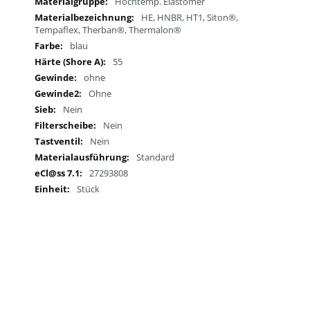
Hochtemp. Elastomer
HE, HNBR, HT1, Siton®,
Tempaflex, Therban®, Thermalon®
blau
55
ohne
Ohne
Nein
Nein
Nein
Standard
27293808
Stück