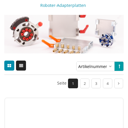
Roboter-Adapterplatten
Seite
1
2
3
4